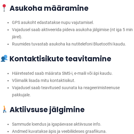
Asukoha määramine
GPS asukoht edastatakse nupu vajutamisel.
Vajadusel saab aktiveerida pideva asukoha jälgimise (nt iga 5 min
järel).
Ruumides tuvastab asukoha ka nutitelefoni Bluetoothi kaudu.
Kontaktisikute teavitamine
Häireteated saab määrata SMS-i, e-maili või äpi kaudu.
Võimalik lisada mitu kontaktisikut.
Vajadusel saab teavitused suunata ka reageerimisteenuse
pakkujale.
Aktiivsuse jälgimine
Sammude loendus ja igapäevase aktiivsuse info.
Andmed kuvatakse äpis ja veebiliideses graafikuna.