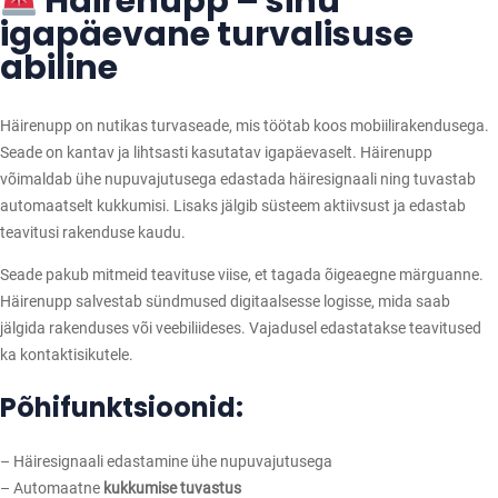
Häirenupp – sinu
p
igapäevane turvalisuse
–
abiline
V
ä
l
Häirenupp on nutikas turvaseade, mis töötab koos mobiilirakendusega.
j
Seade on kantav ja lihtsasti kasutatav igapäevaselt. Häirenupp
a
võimaldab ühe nupuvajutusega edastada häiresignaali ning tuvastab
o
automaatselt kukkumisi. Lisaks jälgib süsteem aktiivsust ja edastab
s
teavitusi rakenduse kaudu.
t
u
Seade pakub mitmeid teavituse viise, et tagada õigeaegne märguanne.
p
Häirenupp salvestab sündmused digitaalsesse logisse, mida saab
a
jälgida rakenduses või veebiliideses. Vajadusel edastatakse teavitused
k
ka kontaktisikutele.
e
Põhifunktsioonid:
t
t
–
– Häiresignaali edastamine ühe nupuvajutusega
3
– Automaatne
kukkumise tuvastus