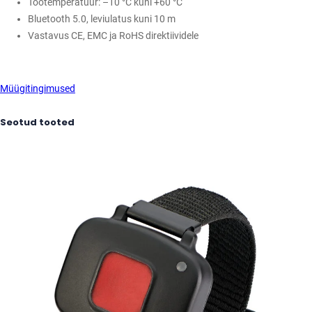
Töötemperatuur: –10 °C kuni +60 °C
Bluetooth 5.0, leviulatus kuni 10 m
Vastavus CE, EMC ja RoHS direktiividele
Müügitingimused
Seotud tooted