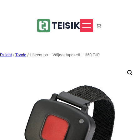
Liigu
sisu
juurde
TEISIK
Esileht
/
Toode
/ Häirenupp – Väljaostupakett – 350 EUR