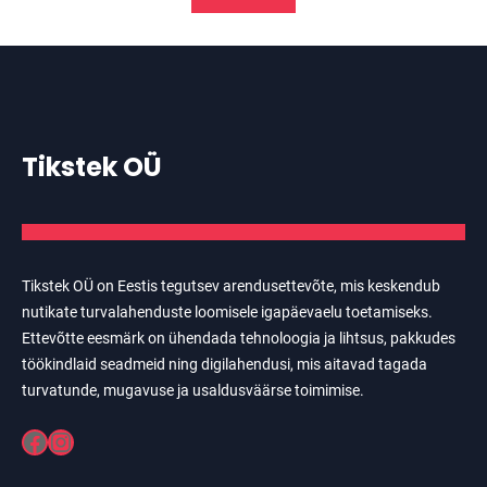
Tikstek OÜ
Tikstek OÜ on Eestis tegutsev arendusettevõte, mis keskendub
nutikate turvalahenduste loomisele igapäevaelu toetamiseks.
Ettevõtte eesmärk on ühendada tehnoloogia ja lihtsus, pakkudes
töökindlaid seadmeid ning digilahendusi, mis aitavad tagada
turvatunde, mugavuse ja usaldusväärse toimimise.
Facebook
Instagram