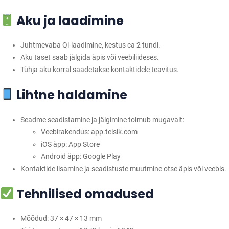
Aku ja laadimine
Juhtmevaba Qi-laadimine, kestus ca 2 tundi.
Aku taset saab jälgida äpis või veebiliideses.
Tühja aku korral saadetakse kontaktidele teavitus.
Lihtne haldamine
Seadme seadistamine ja jälgimine toimub mugavalt:
Veebirakendus:
app.teisik.com
iOS äpp: App Store
Android äpp: Google Play
Kontaktide lisamine ja seadistuste muutmine otse äpis või veebis.
Tehnilised omadused
Mõõdud: 37 × 47 × 13 mm