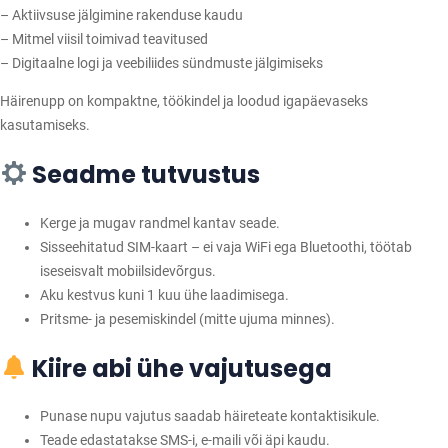
5
– Aktiivsuse jälgimine rakenduse kaudu
0
– Mitmel viisil toimivad teavitused
E
– Digitaalne logi ja veebiliides sündmuste jälgimiseks
U
Häirenupp on kompaktne, töökindel ja loodud igapäevaseks
R
kasutamiseks.
k
o
Seadme tutvustus
g
u
Kerge ja mugav randmel kantav seade.
s
Sisseehitatud SIM-kaart – ei vaja WiFi ega Bluetoothi, töötab
iseseisvalt mobiilsidevõrgus.
Aku kestvus kuni 1 kuu ühe laadimisega.
Pritsme- ja pesemiskindel (mitte ujuma minnes).
Kiire abi ühe vajutusega
Punase nupu vajutus saadab häireteate kontaktisikule.
Teade edastatakse SMS-i, e-maili või äpi kaudu.