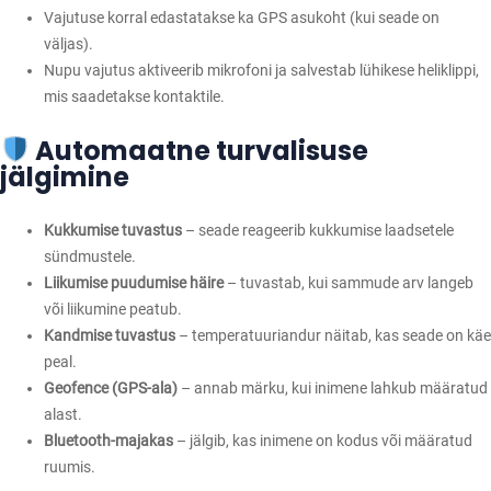
Vajutuse korral edastatakse ka GPS asukoht (kui seade on
väljas).
Nupu vajutus aktiveerib mikrofoni ja salvestab lühikese heliklippi,
mis saadetakse kontaktile.
Automaatne turvalisuse
jälgimine
Kukkumise tuvastus
– seade reageerib kukkumise laadsetele
sündmustele.
Liikumise puudumise häire
– tuvastab, kui sammude arv langeb
või liikumine peatub.
Kandmise tuvastus
– temperatuuriandur näitab, kas seade on käe
peal.
Geofence (GPS-ala)
– annab märku, kui inimene lahkub määratud
alast.
Bluetooth-majakas
– jälgib, kas inimene on kodus või määratud
ruumis.