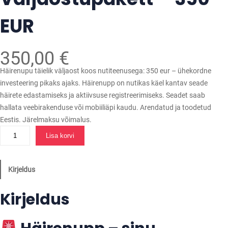
EUR
350,00
€
Häirenupu täielik väljaost koos nutiteenusega: 350 eur – ühekordne
investeering pikaks ajaks. Häirenupp on nutikas käel kantav seade
häirete edastamiseks ja aktiivsuse registreerimiseks. Seadet saab
hallata veebirakenduse või mobiiliäpi kaudu. Arendatud ja toodetud
Eestis. Järelmaksu võimalus.
H
Lisa korvi
ä
i
r
Kirjeldus
e
n
Kirjeldus
u
p