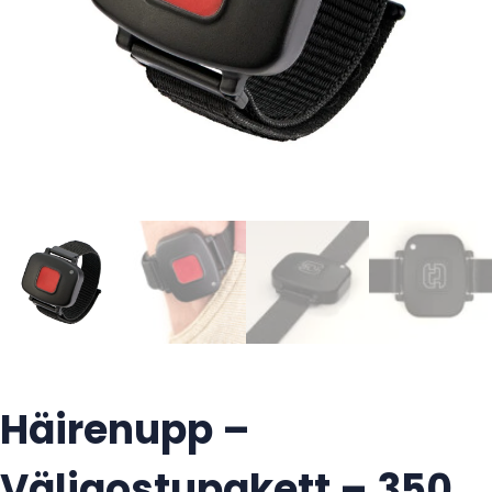
Häirenupp –
Väljaostupakett – 350