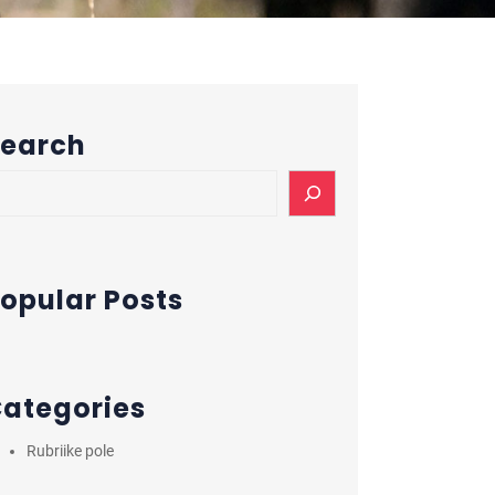
earch
opular Posts
ategories
Rubriike pole