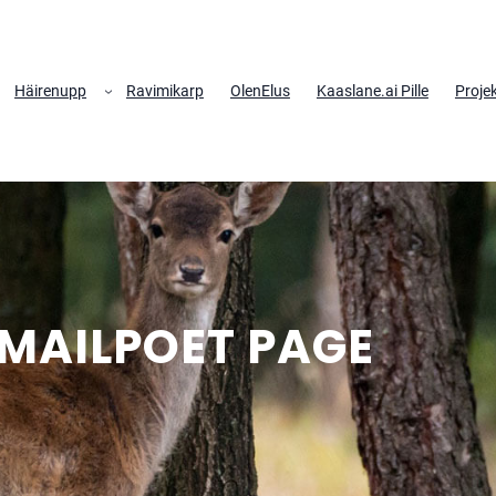
Häirenupp
Ravimikarp
OlenElus
Kaaslane.ai Pille
Projek
MAILPOET PAGE