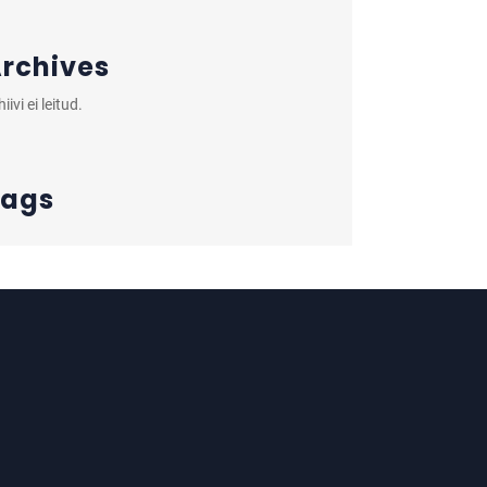
rchives
iivi ei leitud.
Tags